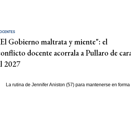
OCENTES
"El Gobierno maltrata y miente": el
conflicto docente acorrala a Pullaro de car
al 2027