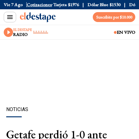
 Oficial
Vie 7 Ago
$1520
Cotizaciones
Dólar Tarjeta
$1976
Dólar Blue
$1530
Dólar 
Suscribite por $10.000
EL DESTAPE
EN VIVO
RADIO
NOTICIAS
Getafe perdió 1-0 ante