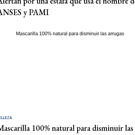
Alertan por una estafa que usa el nombre d
ANSES y PAMI
ELLEZA
Mascarilla 100% natural para disminuir las