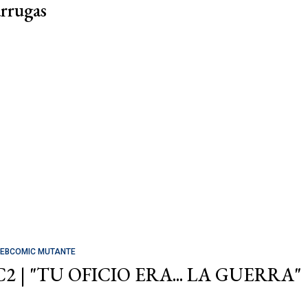
arrugas
EBCOMIC MUTANTE
C2 | "TU OFICIO ERA... LA GUERRA"