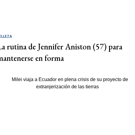
ELLEZA
La rutina de Jennifer Aniston (57) para
mantenerse en forma