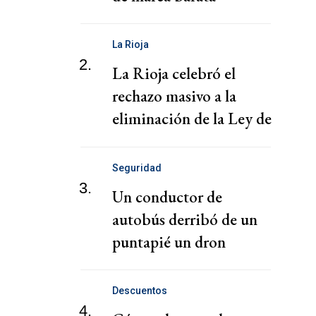
La Rioja
2.
La Rioja celebró el
rechazo masivo a la
eliminación de la Ley de
Tierras
Seguridad
3.
Un conductor de
autobús derribó de un
puntapié un dron
explosivo en un
aeropuerto alemán
Descuentos
4.