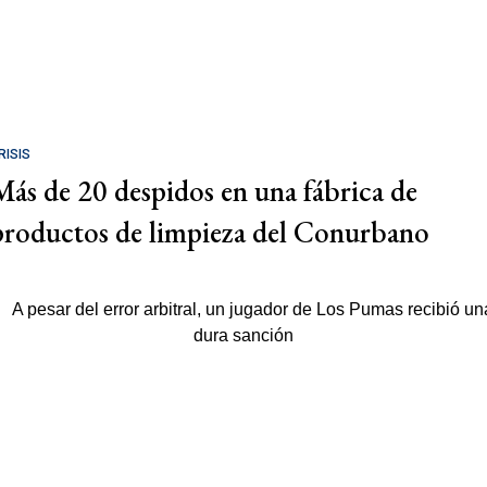
RISIS
Más de 20 despidos en una fábrica de
productos de limpieza del Conurbano