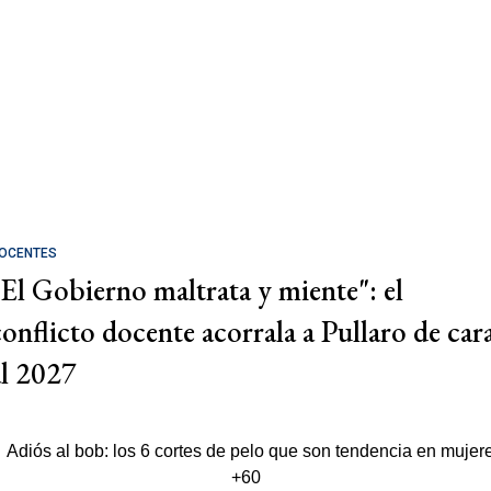
OCENTES
"El Gobierno maltrata y miente": el
conflicto docente acorrala a Pullaro de car
al 2027