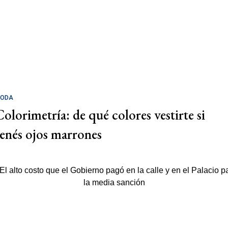
ODA
Colorimetría: de qué colores vestirte si
tenés ojos marrones