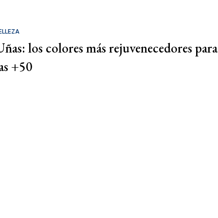
ELLEZA
Uñas: los colores más rejuvenecedores para
las +50