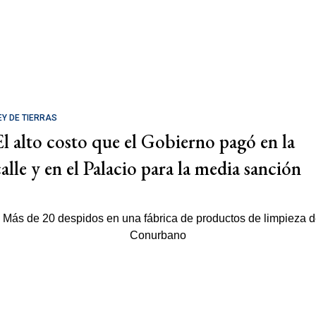
EY DE TIERRAS
El alto costo que el Gobierno pagó en la
calle y en el Palacio para la media sanción