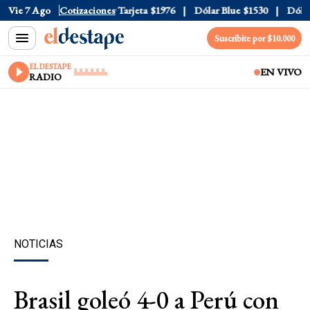
Oficial
Vie 7 Ago
$1520
Cotizaciones
Dólar Tarjeta
$1976
Dólar Blue
$1530
Dólar C
Suscribite por $10.000
EL DESTAPE
EN VIVO
RADIO
NOTICIAS
Brasil goleó 4-0 a Perú con