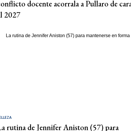
conflicto docente acorrala a Pullaro de car
al 2027
ELLEZA
La rutina de Jennifer Aniston (57) para