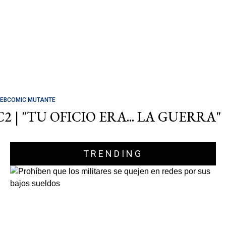
EBCOMIC MUTANTE
C2 | "TU OFICIO ERA... LA GUERRA"
TRENDING