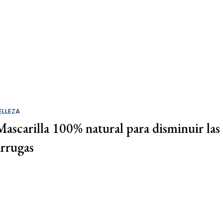
ELLEZA
Mascarilla 100% natural para disminuir las
arrugas