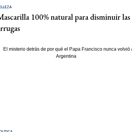
ELLEZA
Mascarilla 100% natural para disminuir las
arrugas
OLÍTICA