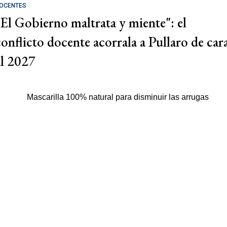
OCENTES
"El Gobierno maltrata y miente": el
conflicto docente acorrala a Pullaro de car
al 2027