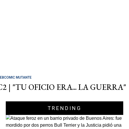
EBCOMIC MUTANTE
C2 | "TU OFICIO ERA... LA GUERRA"
TRENDING