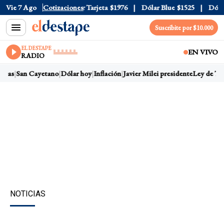
r Oficial
Vie 7 Ago
$1520
Cotizaciones
Dólar Tarjeta
$1976
Dólar Blue
$1525
Dólar 
Suscribite por $10.000
EL DESTAPE
EN VIVO
RADIO
rras
San Cayetano
Dólar hoy
Inflación
Javier Milei presidente
Ley de Tier
NOTICIAS