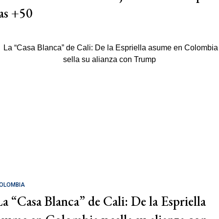
las +50
OLOMBIA
La “Casa Blanca” de Cali: De la Espriella