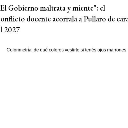
"El Gobierno maltrata y miente": el
conflicto docente acorrala a Pullaro de car
al 2027