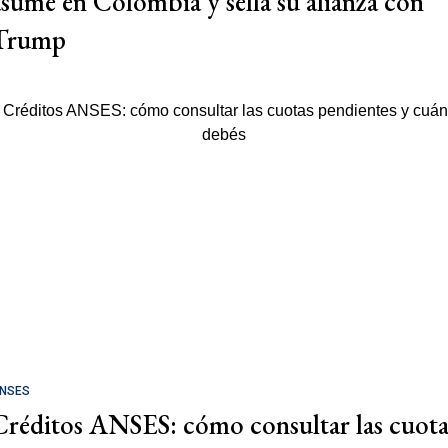
asume en Colombia y sella su alianza con
Trump
NSES
Créditos ANSES: cómo consultar las cuota