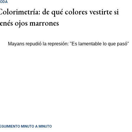
ODA
Colorimetría: de qué colores vestirte si
tenés ojos marrones
EGUIMIENTO MINUTO A MINUTO