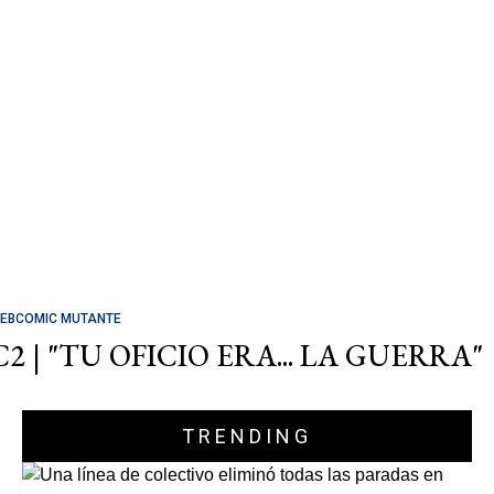
EBCOMIC MUTANTE
C2 | "TU OFICIO ERA... LA GUERRA"
TRENDING