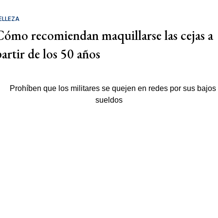
ELLEZA
Cómo recomiendan maquillarse las cejas a
partir de los 50 años