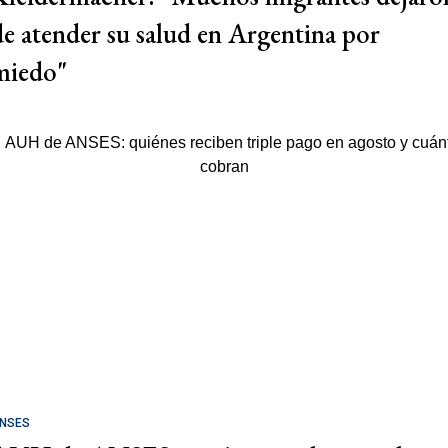
de atender su salud en Argentina por
miedo"
NSES