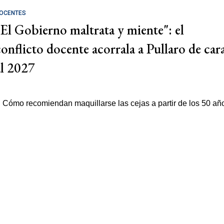
OCENTES
"El Gobierno maltrata y miente": el
conflicto docente acorrala a Pullaro de car
al 2027