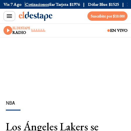
lar Oficial
Vie 7 Ago
$1520
Cotizaciones
Dólar Tarjeta
$1976
Dólar Blue
$1525
Dól
Suscribite por $10.000
EL DESTAPE
EN VIVO
RADIO
NBA
Los Ángeles Lakers se