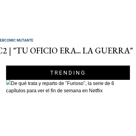
EBCOMIC MUTANTE
C2 | "TU OFICIO ERA... LA GUERRA"
TRENDING