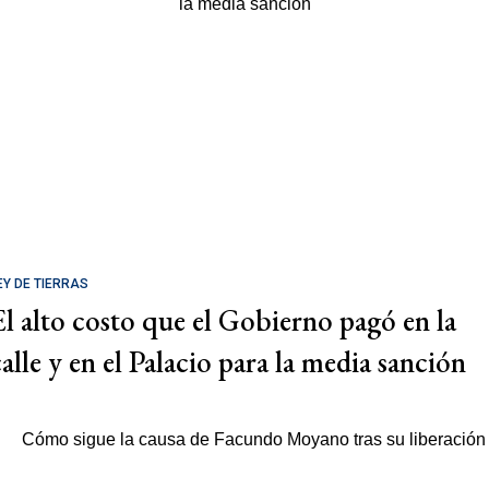
EY DE TIERRAS
El alto costo que el Gobierno pagó en la
calle y en el Palacio para la media sanción