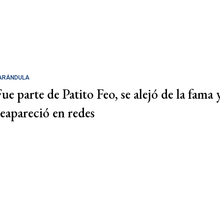
ARÁNDULA
Fue parte de Patito Feo, se alejó de la fama 
reapareció en redes