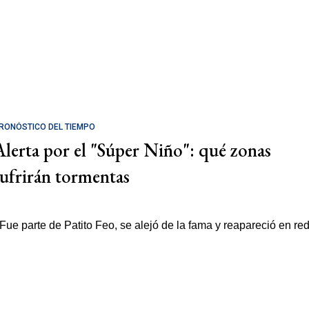
RONÓSTICO DEL TIEMPO
Alerta por el "Súper Niño": qué zonas
sufrirán tormentas