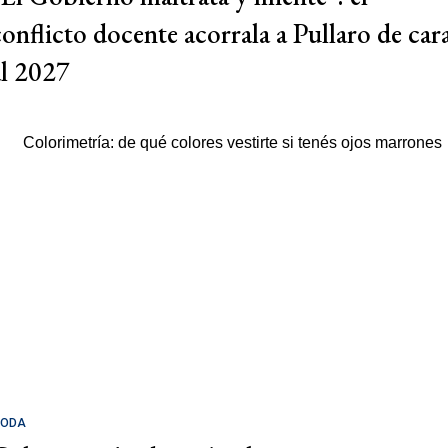
conflicto docente acorrala a Pullaro de car
al 2027
ODA