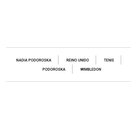
NADIA PODOROSKA
REINO UNIDO
TENIS
PODOROSKA
WIMBLEDON