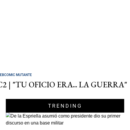
EBCOMIC MUTANTE
C2 | "TU OFICIO ERA... LA GUERRA"
TRENDING