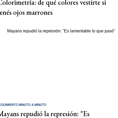
Colorimetría: de qué colores vestirte si
tenés ojos marrones
EGUIMIENTO MINUTO A MINUTO
Mayans repudió la represión: "Es