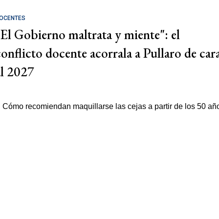
OCENTES
"El Gobierno maltrata y miente": el
conflicto docente acorrala a Pullaro de car
al 2027