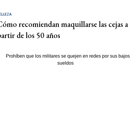
ELLEZA
Cómo recomiendan maquillarse las cejas a
partir de los 50 años