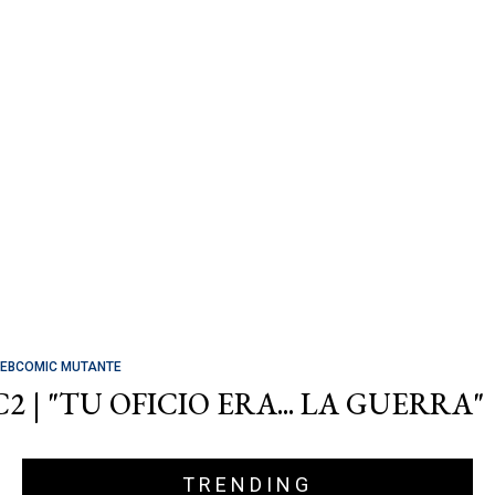
EBCOMIC MUTANTE
C2 | "TU OFICIO ERA... LA GUERRA"
TRENDING