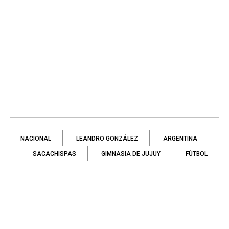
NACIONAL
LEANDRO GONZÁLEZ
ARGENTINA
SACACHISPAS
GIMNASIA DE JUJUY
FÚTBOL