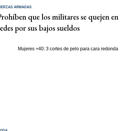
UERZAS ARMADAS
Prohíben que los militares se quejen en
redes por sus bajos sueldos
ODA