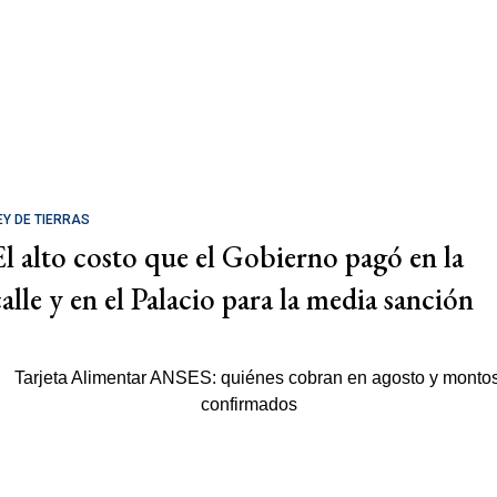
EY DE TIERRAS
El alto costo que el Gobierno pagó en la
calle y en el Palacio para la media sanción