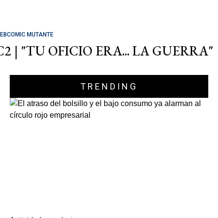
EBCOMIC MUTANTE
C2 | "TU OFICIO ERA... LA GUERRA"
TRENDING