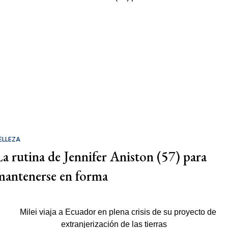
ELLEZA
La rutina de Jennifer Aniston (57) para
mantenerse en forma