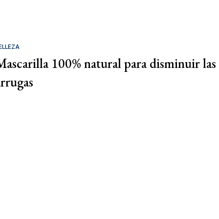
ELLEZA
Mascarilla 100% natural para disminuir las
arrugas