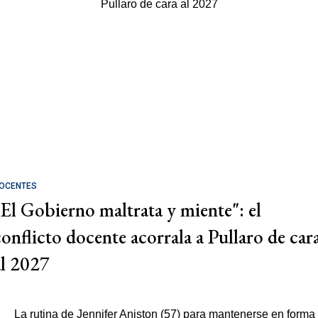
OCENTES
"El Gobierno maltrata y miente": el
conflicto docente acorrala a Pullaro de car
al 2027