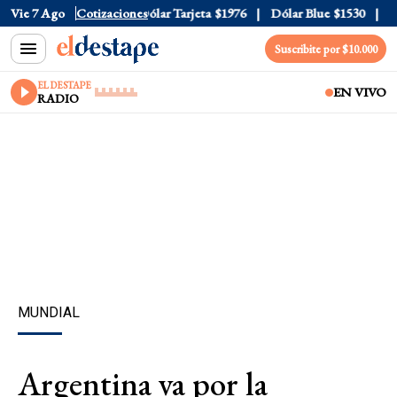
ólar Oficial
Vie 7 Ago
$1520
Cotizaciones
Dólar Tarjeta
$1976
Dólar Blue
$1530
Dól
Suscribite por $10.000
EL DESTAPE
EN VIVO
RADIO
MUNDIAL
Argentina va por la