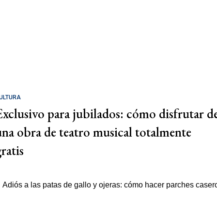
ULTURA
Exclusivo para jubilados: cómo disfrutar d
una obra de teatro musical totalmente
ratis