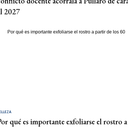
conflicto docente acorrala a Pullaro de car
al 2027
ELLEZA
Por qué es importante exfoliarse el rostro a