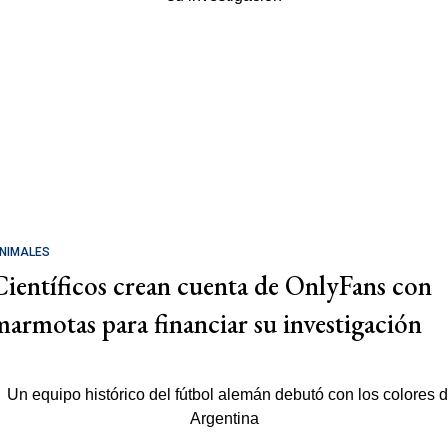
NIMALES
Científicos crean cuenta de OnlyFans con
marmotas para financiar su investigación