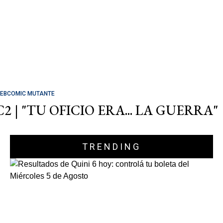
EBCOMIC MUTANTE
C2 | "TU OFICIO ERA... LA GUERRA"
TRENDING