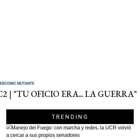
EBCOMIC MUTANTE
C2 | "TU OFICIO ERA... LA GUERRA"
TRENDING