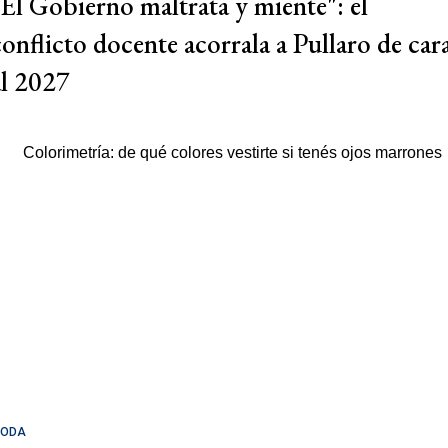
"El Gobierno maltrata y miente": el
conflicto docente acorrala a Pullaro de car
al 2027
ODA