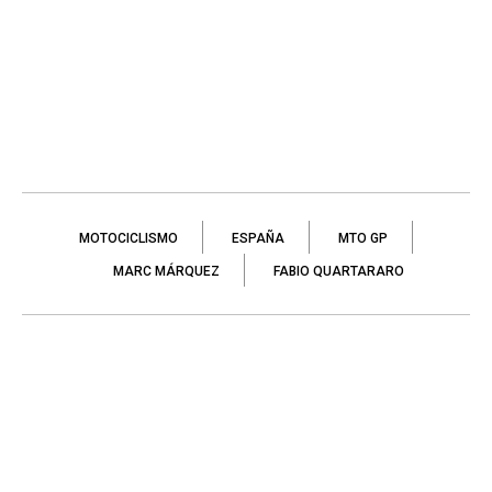
MOTOCICLISMO
ESPAÑA
MTO GP
MARC MÁRQUEZ
FABIO QUARTARARO