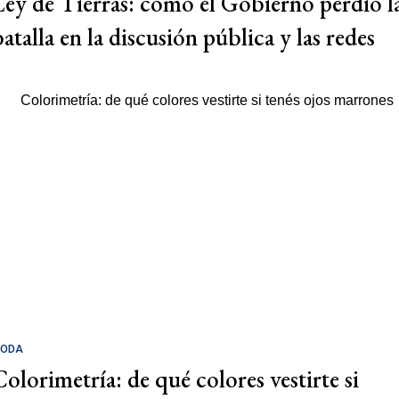
Ley de Tierras: cómo el Gobierno perdió l
batalla en la discusión pública y las redes
ODA
Colorimetría: de qué colores vestirte si