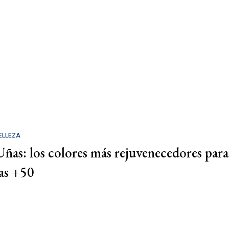
ELLEZA
Uñas: los colores más rejuvenecedores para
las +50