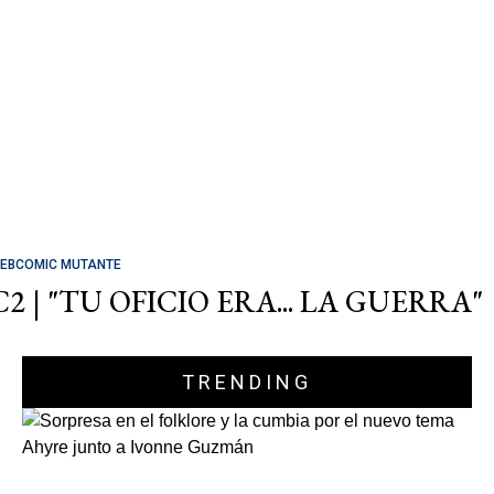
EBCOMIC MUTANTE
C2 | "TU OFICIO ERA... LA GUERRA"
TRENDING