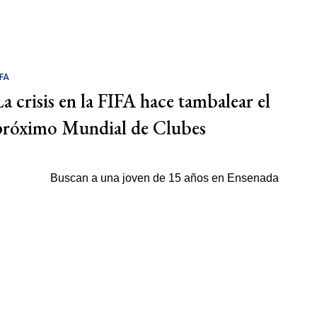
IFA
La crisis en la FIFA hace tambalear el
próximo Mundial de Clubes