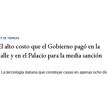
EY DE TIERRAS
El alto costo que el Gobierno pagó en la
calle y en el Palacio para la media sanción