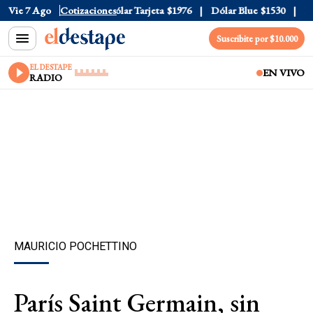
lar Oficial
Vie 7 Ago
$1520
Cotizaciones
Dólar Tarjeta
$1976
Dólar Blue
$1530
Dól
Suscribite por $10.000
EL DESTAPE
EN VIVO
RADIO
MAURICIO POCHETTINO
París Saint Germain, sin