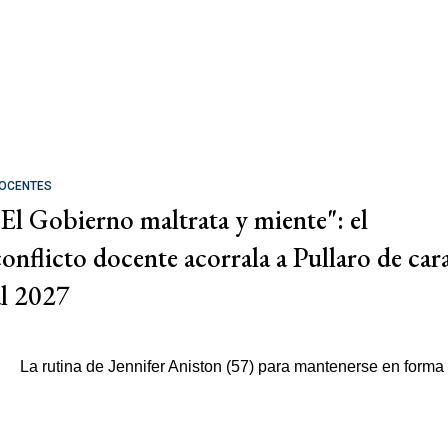
OCENTES
"El Gobierno maltrata y miente": el
conflicto docente acorrala a Pullaro de car
al 2027