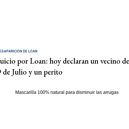
ESAPARICIÓN DE LOAN
Juicio por Loan: hoy declaran un vecino d
9 de Julio y un perito