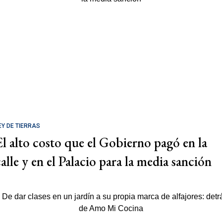
EY DE TIERRAS
El alto costo que el Gobierno pagó en la
calle y en el Palacio para la media sanción