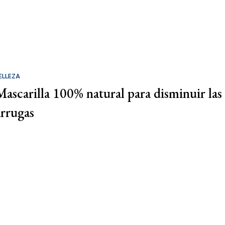
ELLEZA
Mascarilla 100% natural para disminuir las
arrugas