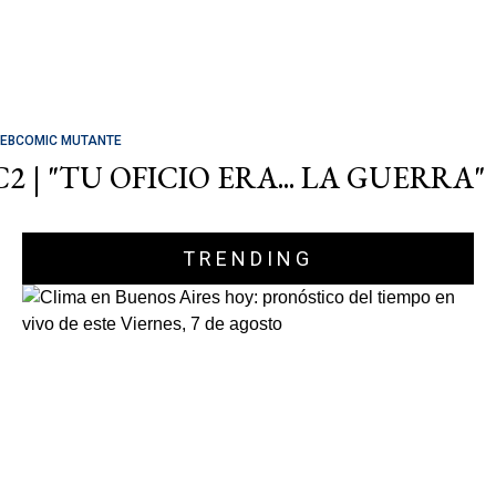
EBCOMIC MUTANTE
C2 | "TU OFICIO ERA... LA GUERRA"
TRENDING