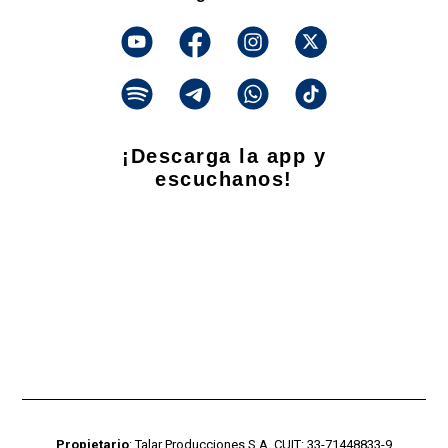
¡Descarga la app y
escuchanos!
Propietario
: Talar Producciones S.A. CUIT: 33-71448833-9