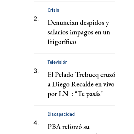
costo de la vida: portavoz
Crisis
2.
Denuncian despidos y
salarios impagos en un
frigorífico
Televisión
3.
El Pelado Trebucq cruzó
a Diego Recalde en vivo
por LN+: "Te pasás"
Discapacidad
4.
PBA reforzó su