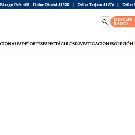
sgo País
408
Dólar Oficial
$1520
Dólar Tarjeta
$1976
Dólar Blu
EL DESTAPE
RADIO
CIONALES
DEPORTES
ESPECTÁCULOS
INVESTIGACIONES
OPINIÓN