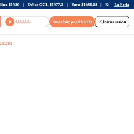
e
$1530
Dólar CCL
$1577.3
Euro
$1688.03
Riesgo País
La Feria
408
Suscribite por $10.000
Iniciar sesión
RADIO