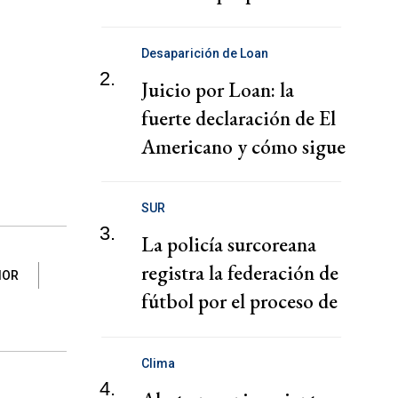
puertos
Desaparición de Loan
2.
Juicio por Loan: la
fuerte declaración de El
Americano y cómo sigue
el juicio
SUR
3.
La policía surcoreana
registra la federación de
IOR
fútbol por el proceso de
nombramiento de Hong
Clima
4.