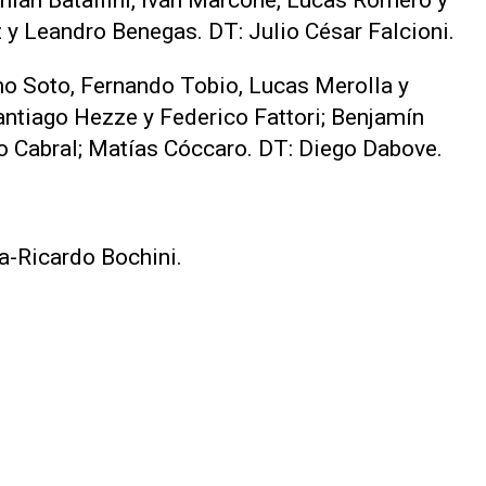
amián Batallini, Iván Marcone, Lucas Romero y
y Leandro Benegas. DT: Julio César Falcioni.
mo Soto, Fernando Tobio, Lucas Merolla y
antiago Hezze y Federico Fattori; Benjamín
go Cabral; Matías Cóccaro. DT: Diego Dabove.
a-Ricardo Bochini.