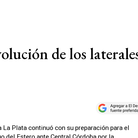
lución de los laterales
a La Plata continuó con su preparación para el
o del Estero ante Central Córdoba por la