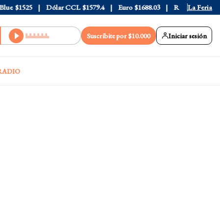
e
$1525
Dólar CCL
$1579.4
Euro
$1688.03
Riesgo País
La Feria
408
Suscribite por $10.000
Iniciar sesión
RADIO