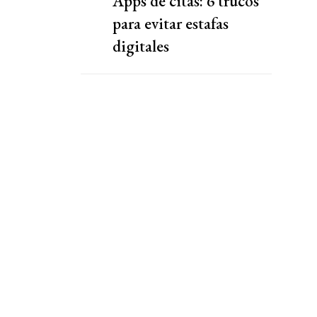
Apps de citas: 6 trucos
para evitar estafas
digitales