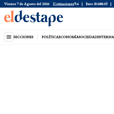
6
Viernes 7 de Agosto del 2026
Dólar Blue
$1525
Dólar CCL
Cotizaciones
$1579.4
Euro
$1688.03
Rie
SECCIONES
POLÍTICA
ECONOMÍA
SOCIEDAD
INTERNA