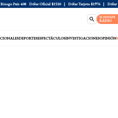
sgo País
408
Dólar Oficial
$1520
Dólar Tarjeta
$1976
Dólar Blu
EL DESTAPE
RADIO
CIONALES
DEPORTES
ESPECTÁCULOS
INVESTIGACIONES
OPINIÓN