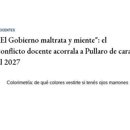
OCENTES
"El Gobierno maltrata y miente": el
conflicto docente acorrala a Pullaro de car
al 2027