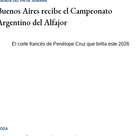
GENDA DEL FIN DE SEMANA
Buenos Aires recibe el Campeonato
Argentino del Alfajor
ODA