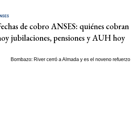
NSES
Fechas de cobro ANSES: quiénes cobran
hoy jubilaciones, pensiones y AUH hoy