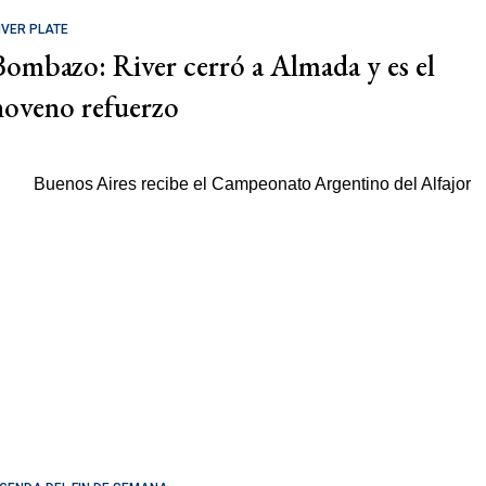
IVER PLATE
Bombazo: River cerró a Almada y es el
noveno refuerzo