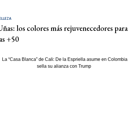
ELLEZA
Uñas: los colores más rejuvenecedores para
las +50