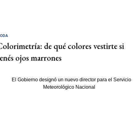
ODA
Colorimetría: de qué colores vestirte si
tenés ojos marrones