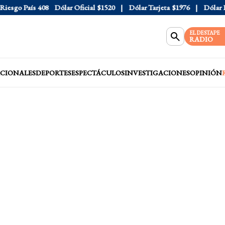
sgo País
408
Dólar Oficial
$1520
Dólar Tarjeta
$1976
Dólar Blu
EL DESTAPE
RADIO
CIONALES
DEPORTES
ESPECTÁCULOS
INVESTIGACIONES
OPINIÓN