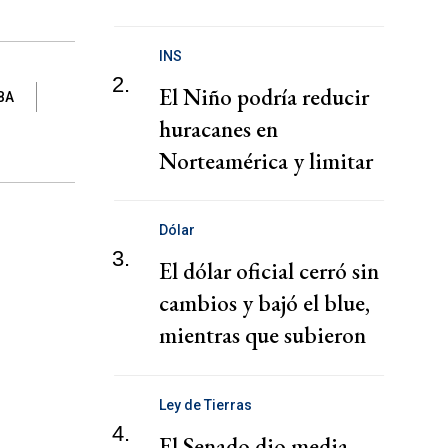
presunta red de tráfico
de migrantes
INS
2.
El Niño podría reducir
BA
huracanes en
Norteamérica y limitar
pérdidas, dice el CEO de
Zurich
Dólar
3.
El dólar oficial cerró sin
cambios y bajó el blue,
mientras que subieron
los financieros
Ley de Tierras
4.
El Senado dio media