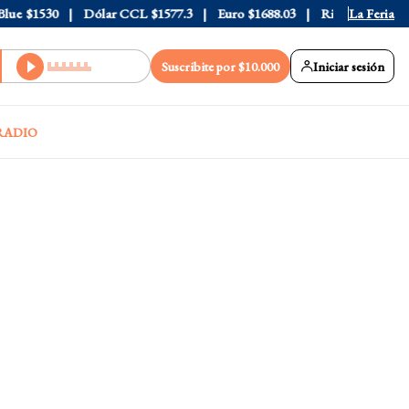
e
$1530
Dólar CCL
$1577.3
Euro
$1688.03
Riesgo País
La Feria
408
Suscribite por $10.000
Iniciar sesión
RADIO