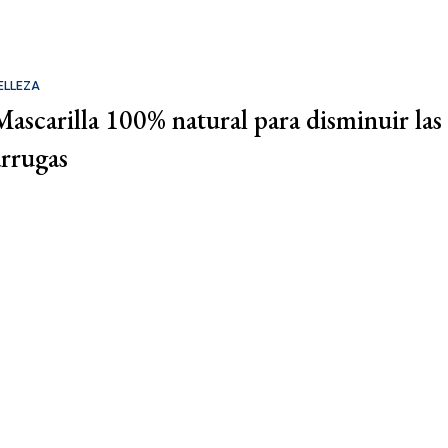
ELLEZA
Mascarilla 100% natural para disminuir las
arrugas