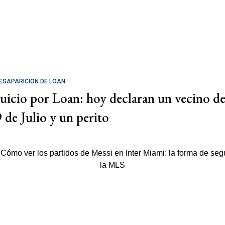
ESAPARICIÓN DE LOAN
Juicio por Loan: hoy declaran un vecino d
9 de Julio y un perito