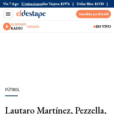
lar Oficial
Vie 7 Ago
$1520
Cotizaciones
Dólar Tarjeta
$1976
Dólar Blue
$1530
Dóla
Suscribite por $10.000
EL DESTAPE
EN VIVO
RADIO
FÚTBOL
Lautaro Martínez, Pezzella,