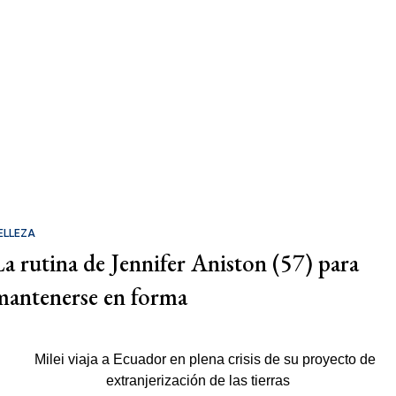
ELLEZA
La rutina de Jennifer Aniston (57) para
mantenerse en forma