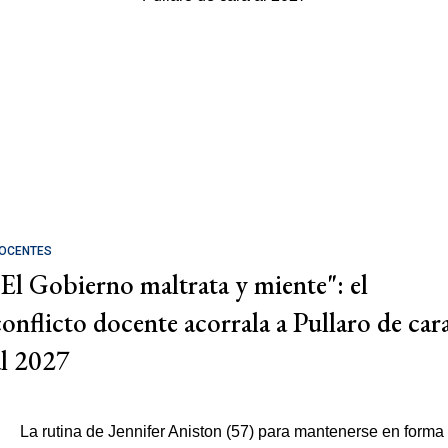
OCENTES
"El Gobierno maltrata y miente": el
conflicto docente acorrala a Pullaro de car
al 2027