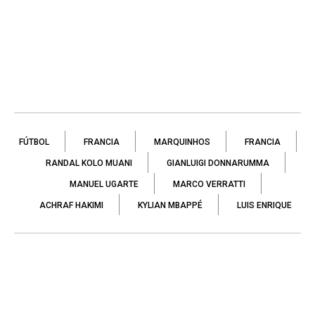
FÚTBOL
FRANCIA
MARQUINHOS
FRANCIA
RANDAL KOLO MUANI
GIANLUIGI DONNARUMMA
MANUEL UGARTE
MARCO VERRATTI
ACHRAF HAKIMI
KYLIAN MBAPPÉ
LUIS ENRIQUE