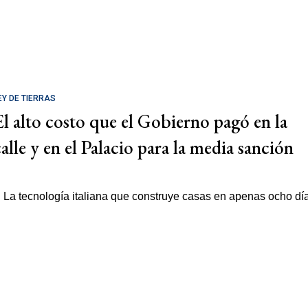
EY DE TIERRAS
El alto costo que el Gobierno pagó en la
calle y en el Palacio para la media sanción