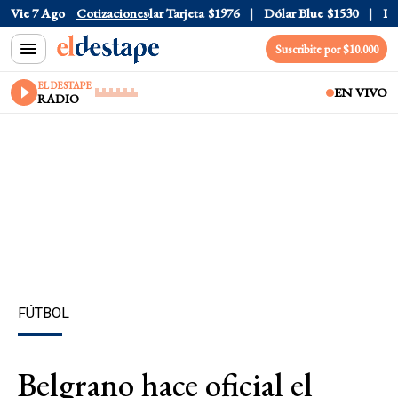
lar Oficial
Vie 7 Ago
$1520
Cotizaciones
Dólar Tarjeta
$1976
Dólar Blue
$1530
Dóla
Suscribite por $10.000
EL DESTAPE
EN VIVO
RADIO
FÚTBOL
Belgrano hace oficial el