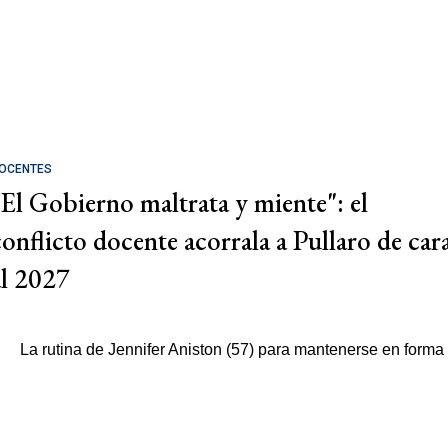
OCENTES
"El Gobierno maltrata y miente": el
conflicto docente acorrala a Pullaro de car
al 2027