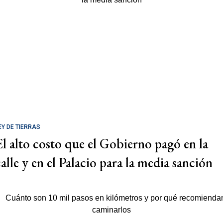
EY DE TIERRAS
El alto costo que el Gobierno pagó en la
calle y en el Palacio para la media sanción