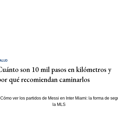
ALUD
Cuánto son 10 mil pasos en kilómetros y
por qué recomiendan caminarlos