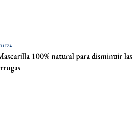
ELLEZA
Mascarilla 100% natural para disminuir las
arrugas