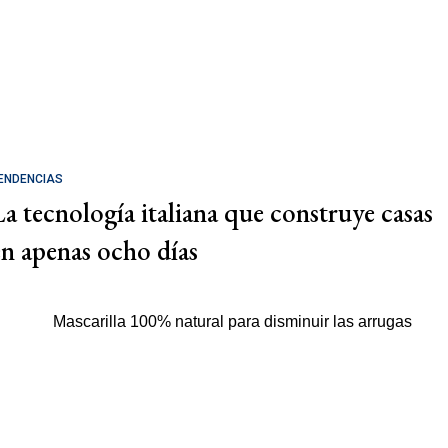
ENDENCIAS
La tecnología italiana que construye casas
en apenas ocho días