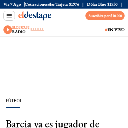
ólar Oficial
Vie 7 Ago
$1520
Cotizaciones
Dólar Tarjeta
$1976
Dólar Blue
$1530
Dól
Suscribite por $10.000
EL DESTAPE
EN VIVO
RADIO
FÚTBOL
Barcia ya es jugador de