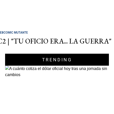
EBCOMIC MUTANTE
C2 | "TU OFICIO ERA... LA GUERRA"
TRENDING