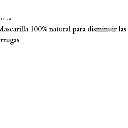
ELLEZA
Mascarilla 100% natural para disminuir las
arrugas