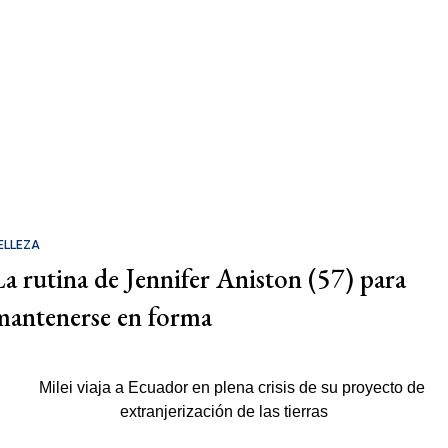
ELLEZA
La rutina de Jennifer Aniston (57) para
mantenerse en forma