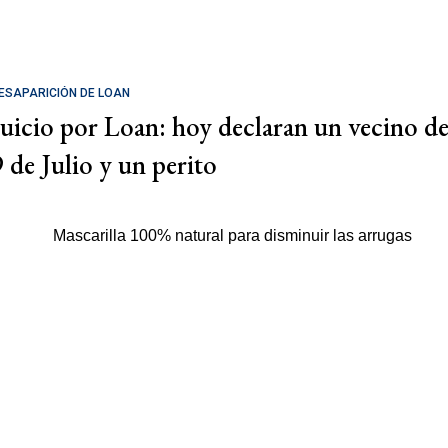
ESAPARICIÓN DE LOAN
Juicio por Loan: hoy declaran un vecino d
9 de Julio y un perito