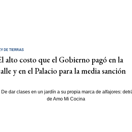
EY DE TIERRAS
El alto costo que el Gobierno pagó en la
calle y en el Palacio para la media sanción