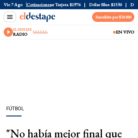
r Oficial
Vie 7 Ago
$1520
Cotizaciones
Dólar Tarjeta
$1976
Dólar Blue
$1530
Dólar
Suscribite por $10.000
EL DESTAPE
EN VIVO
RADIO
FÚTBOL
"No había mejor final que