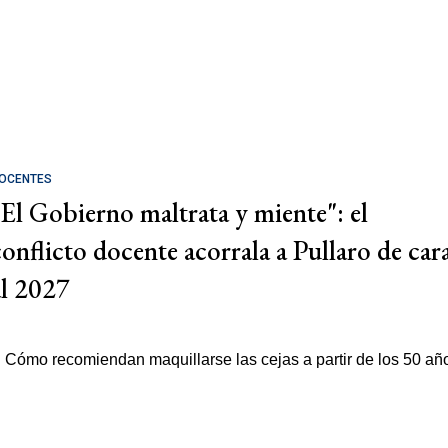
OCENTES
"El Gobierno maltrata y miente": el
conflicto docente acorrala a Pullaro de car
al 2027