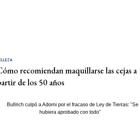
ELLEZA
Cómo recomiendan maquillarse las cejas a
partir de los 50 años