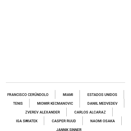
FRANCISCO CERÚNDOLO
MIAMI
ESTADOS UNIDOS
TENIS
MIOMIR KECMANOVIC
DANIIL MEDVEDEV
ZVEREV ALEXANDER
CARLOS ALCARAZ
IGA SWIATEK
CASPER RUUD
NAOMI OSAKA
JANNIK SINNER