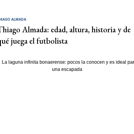
HIAGO ALMADA
Thiago Almada: edad, altura, historia y de
qué juega el futbolista