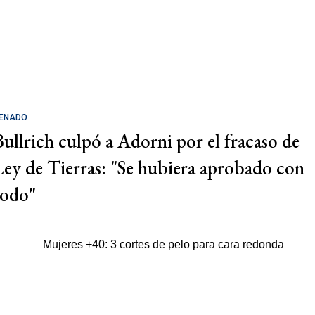
ENADO
Bullrich culpó a Adorni por el fracaso de
Ley de Tierras: "Se hubiera aprobado con
todo"