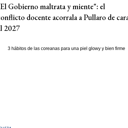
"El Gobierno maltrata y miente": el
conflicto docente acorrala a Pullaro de car
al 2027