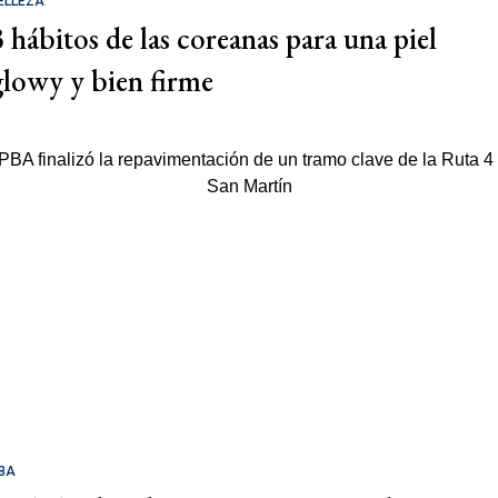
ELLEZA
3 hábitos de las coreanas para una piel
glowy y bien firme
BA