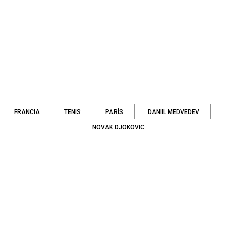
FRANCIA
TENIS
PARÍS
DANIIL MEDVEDEV
NOVAK DJOKOVIC