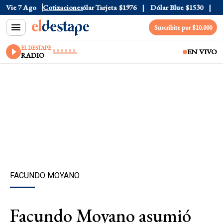
lar Oficial
Vie 7 Ago
$1520
Cotizaciones
Dólar Tarjeta
$1976
Dólar Blue
$1530
Dól
Suscribite por $10.000
EL DESTAPE
EN VIVO
RADIO
FACUNDO MOYANO
Facundo Moyano asumió