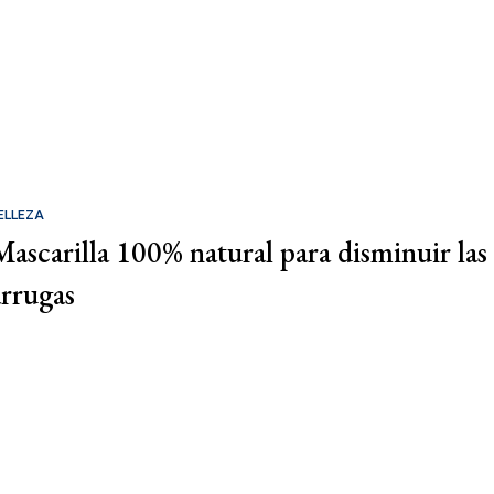
ELLEZA
Mascarilla 100% natural para disminuir las
arrugas