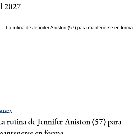
al 2027
ELLEZA
La rutina de Jennifer Aniston (57) para
mantenerse en forma