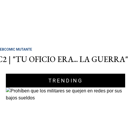
EBCOMIC MUTANTE
C2 | "TU OFICIO ERA... LA GUERRA"
TRENDING