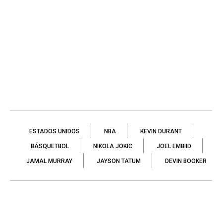
ESTADOS UNIDOS
NBA
KEVIN DURANT
BÁSQUETBOL
NIKOLA JOKIC
JOEL EMBIID
JAMAL MURRAY
JAYSON TATUM
DEVIN BOOKER