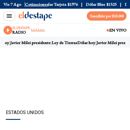
ar Oficial
Vie 7 Ago
$1520
Cotizaciones
Dólar Tarjeta
$1976
Dólar Blue
$1525
Dóla
Suscribite por $10.000
EL DESTAPE
EN VIVO
RADIO
 hoy
Javier Milei presidente
Ley de Tierras
Dólar hoy
Javier Milei preside
ESTADOS UNIDOS