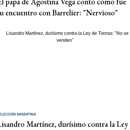
El papá de Agostina Vega contó cómo fue
su encuentro con Barrelier: "Nervioso"
ELECCIÓN ARGENTINA
Lisandro Martínez, durísimo contra la Ley