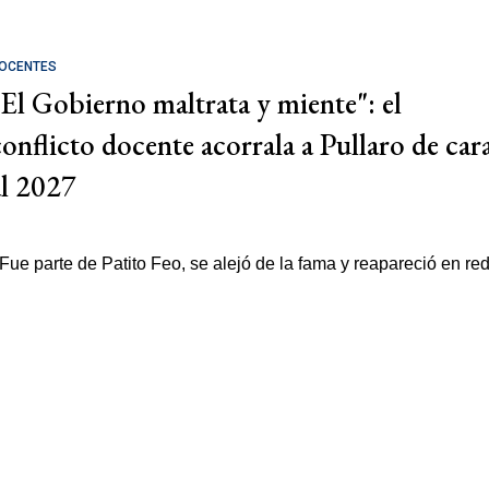
OCENTES
"El Gobierno maltrata y miente": el
conflicto docente acorrala a Pullaro de car
al 2027