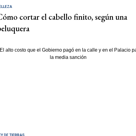
ELLEZA
Cómo cortar el cabello finito, según una
peluquera
EY DE TIERRAS