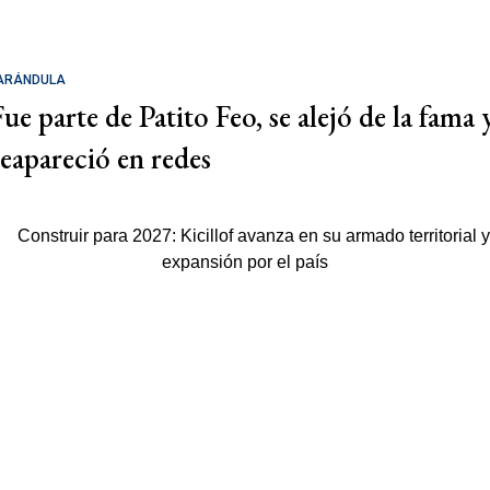
ARÁNDULA
Fue parte de Patito Feo, se alejó de la fama 
reapareció en redes