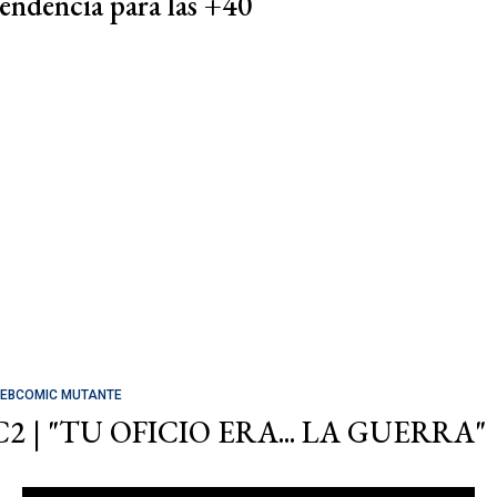
tendencia para las +40
EBCOMIC MUTANTE
C2 | "TU OFICIO ERA... LA GUERRA"