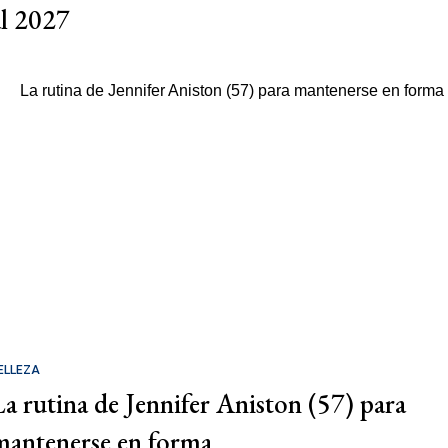
al 2027
ELLEZA
La rutina de Jennifer Aniston (57) para
mantenerse en forma