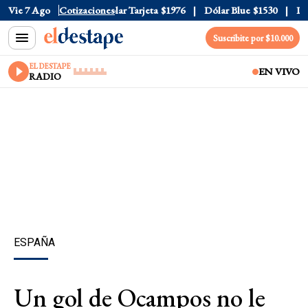
ar Oficial
Vie 7 Ago
$1520
Cotizaciones
Dólar Tarjeta
$1976
Dólar Blue
$1530
Dóla
Suscribite por $10.000
EL DESTAPE
EN VIVO
RADIO
ESPAÑA
Un gol de Ocampos no le