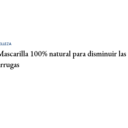
ELLEZA
Mascarilla 100% natural para disminuir las
arrugas