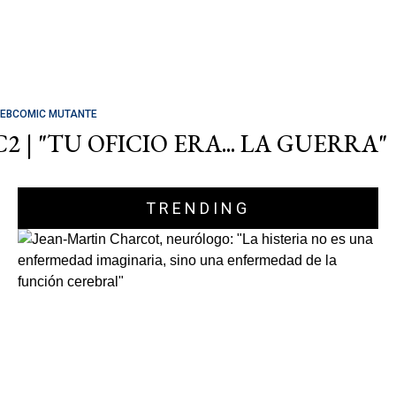
EBCOMIC MUTANTE
C2 | "TU OFICIO ERA... LA GUERRA"
TRENDING