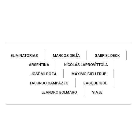
ELIMINATORIAS
MARCOS DELÍA
GABRIEL DECK
ARGENTINA
NICOLÁS LAPROVÌTTOLA
JOSÉ VILDOZA
MÁXIMO FJELLERUP
FACUNDO CAMPAZZO
BÁSQUETBOL
LEANDRO BOLMARO
VIAJE