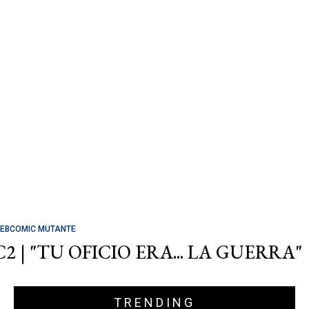
EBCOMIC MUTANTE
C2 | "TU OFICIO ERA... LA GUERRA"
TRENDING