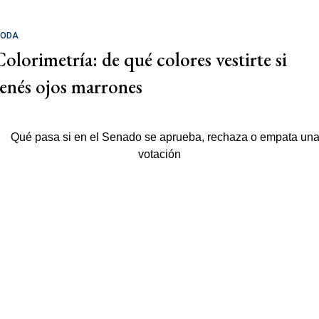
ODA
Colorimetría: de qué colores vestirte si
tenés ojos marrones