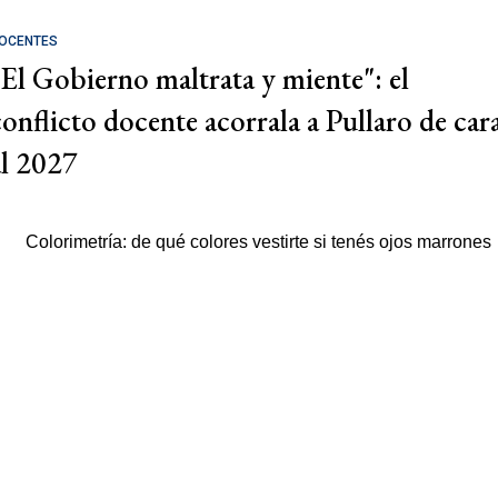
OCENTES
"El Gobierno maltrata y miente": el
conflicto docente acorrala a Pullaro de car
al 2027