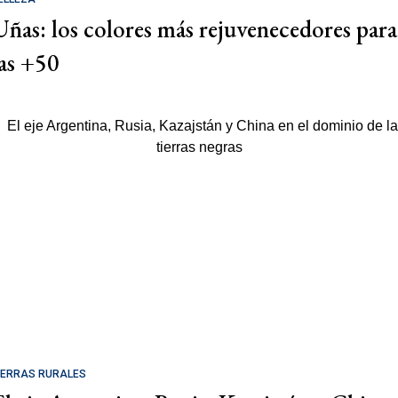
Uñas: los colores más rejuvenecedores para
las +50
IERRAS RURALES