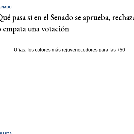
ENADO
Qué pasa si en el Senado se aprueba, rechaz
o empata una votación
ELLEZA