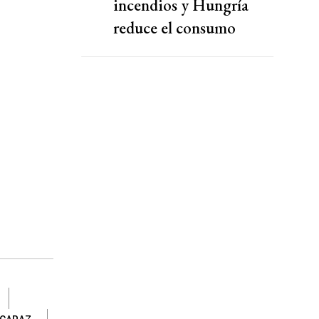
incendios y Hungría
reduce el consumo
eléctrico ante una nueva
ola de calor en Europa