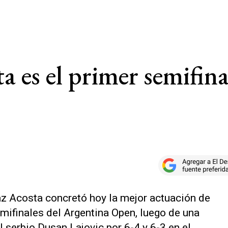
 es el primer semifina
az Acosta concretó hoy la mejor actuación de
semifinales del Argentina Open, luego de una
l serbio Dusan Lajovic por 6-4 y 6-3 en el