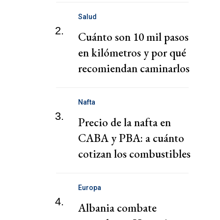
zona euro
Salud
2.
Cuánto son 10 mil pasos
en kilómetros y por qué
recomiendan caminarlos
Nafta
3.
Precio de la nafta en
CABA y PBA: a cuánto
cotizan los combustibles
hoy miércoles 5 de
agosto
Europa
4.
Albania combate