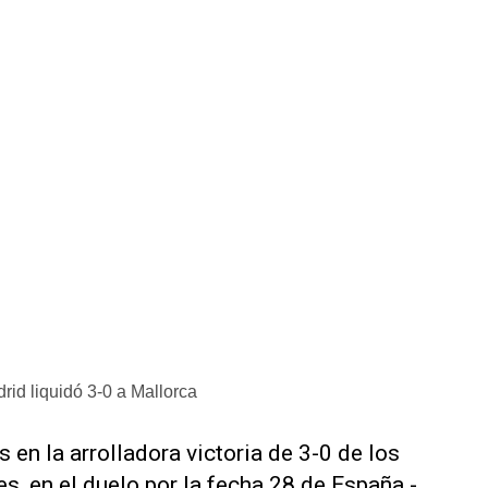
id liquidó 3-0 a Mallorca
en la arrolladora victoria de 3-0 de los
, en el duelo por la fecha 28 de España -