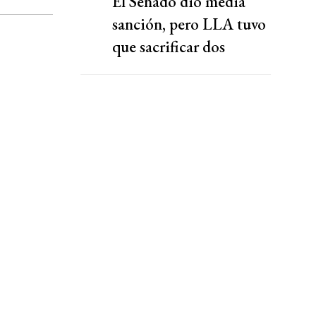
El Senado dio media
sanción, pero LLA tuvo
que sacrificar dos
capítulos claves