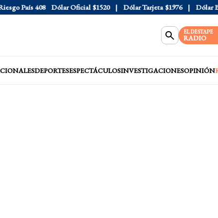
sgo País
408
Dólar Oficial
$1520
Dólar Tarjeta
$1976
Dólar Blu
EL DESTAPE
RADIO
CIONALES
DEPORTES
ESPECTÁCULOS
INVESTIGACIONES
OPINIÓN