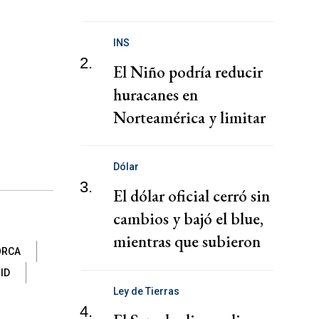
presunta red de tráfico
de migrantes
INS
2.
El Niño podría reducir
huracanes en
Norteamérica y limitar
pérdidas, dice el CEO de
Zurich
Dólar
3.
El dólar oficial cerró sin
cambios y bajó el blue,
mientras que subieron
ORCA
los financieros
ID
Ley de Tierras
4.