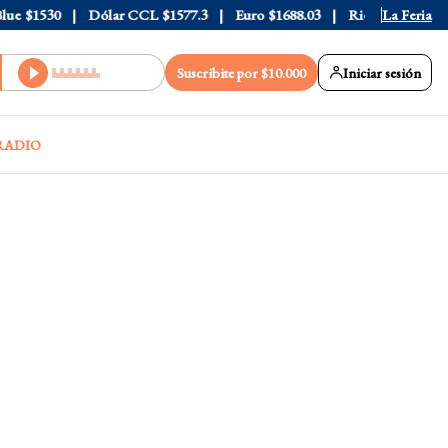
e
$1530
Dólar CCL
$1577.3
Euro
$1688.03
Riesgo País
La Feria
408
Suscribite por $10.000
Iniciar sesión
RADIO