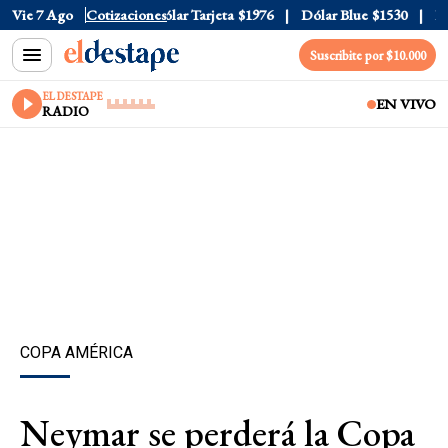
lar Oficial
Vie 7 Ago
$1520
Cotizaciones
Dólar Tarjeta
$1976
Dólar Blue
$1530
Dóla
Suscribite por $10.000
EL DESTAPE
EN VIVO
RADIO
COPA AMÉRICA
Neymar se perderá la Copa