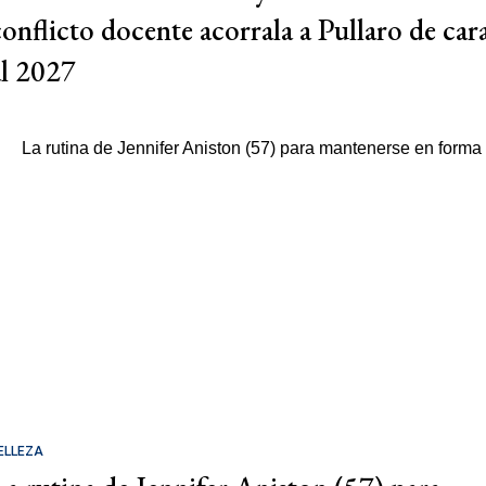
conflicto docente acorrala a Pullaro de car
al 2027
ELLEZA