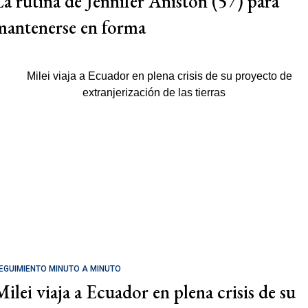
La rutina de Jennifer Aniston (57) para
mantenerse en forma
EGUIMIENTO MINUTO A MINUTO
Milei viaja a Ecuador en plena crisis de su