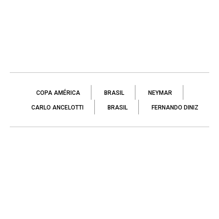
COPA AMÉRICA
BRASIL
NEYMAR
CARLO ANCELOTTI
BRASIL
FERNANDO DINIZ