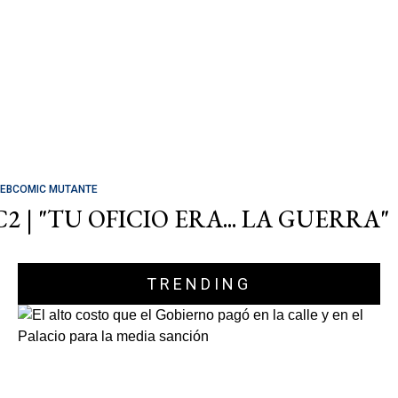
EBCOMIC MUTANTE
C2 | "TU OFICIO ERA... LA GUERRA"
TRENDING