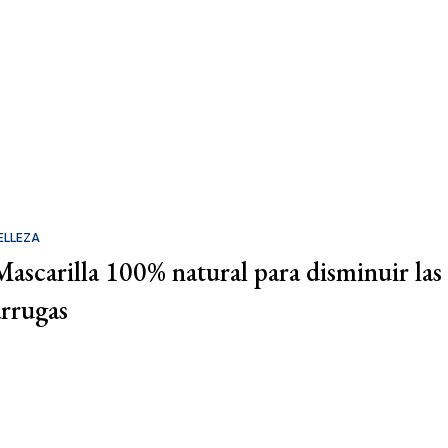
ELLEZA
Mascarilla 100% natural para disminuir las
arrugas