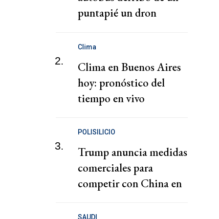
puntapié un dron
explosivo en un
aeropuerto alemán
Clima
2.
Clima en Buenos Aires
hoy: pronóstico del
tiempo en vivo
POLISILICIO
3.
Trump anuncia medidas
comerciales para
competir con China en
la energía solar y los
chips
SAUDI