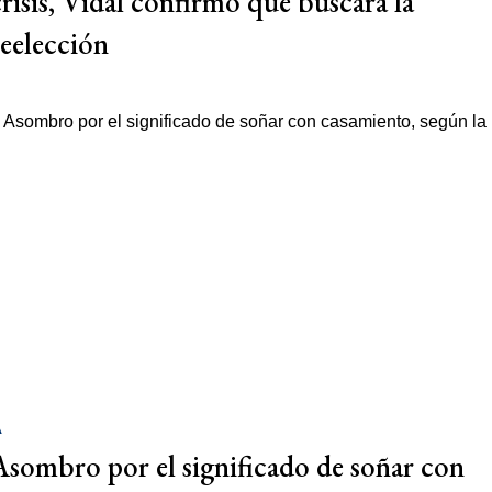
crisis, Vidal confirmó que buscará la
reelección
A
Asombro por el significado de soñar con