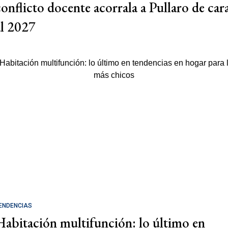
conflicto docente acorrala a Pullaro de car
al 2027
ENDENCIAS
Habitación multifunción: lo último en