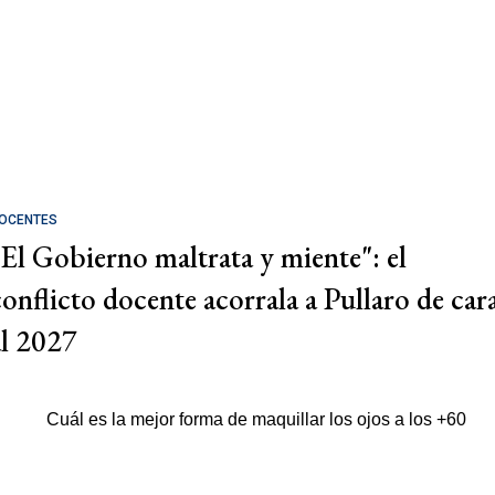
OCENTES
"El Gobierno maltrata y miente": el
conflicto docente acorrala a Pullaro de car
al 2027