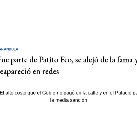
ARÁNDULA
Fue parte de Patito Feo, se alejó de la fama 
reapareció en redes