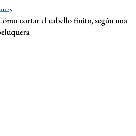
ELLEZA
Cómo cortar el cabello finito, según una
peluquera