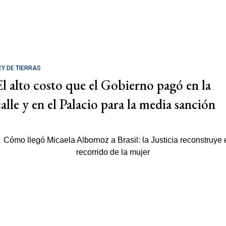
EY DE TIERRAS
El alto costo que el Gobierno pagó en la
calle y en el Palacio para la media sanción