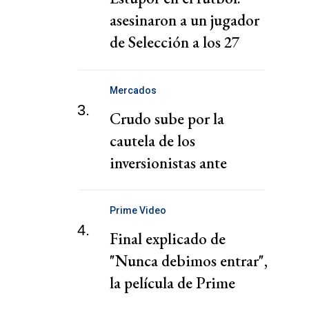
asesinaron a un jugador
de Selección a los 27
años
Mercados
3.
Crudo sube por la
cautela de los
inversionistas ante
conversaciones entre
Irán y Omán
Prime Video
4.
Final explicado de
"Nunca debimos entrar",
la película de Prime
Video