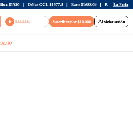
e
$1530
Dólar CCL
$1577.3
Euro
$1688.03
Riesgo País
La Feria
408
Suscribite por $10.000
Iniciar sesión
RADIO