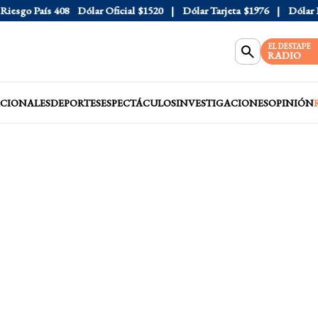
sgo País
408
Dólar Oficial
$1520
Dólar Tarjeta
$1976
Dólar Blu
EL DESTAPE
RADIO
CIONALES
DEPORTES
ESPECTÁCULOS
INVESTIGACIONES
OPINIÓN