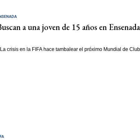
NSENADA
Buscan a una joven de 15 años en Ensenada
IFA