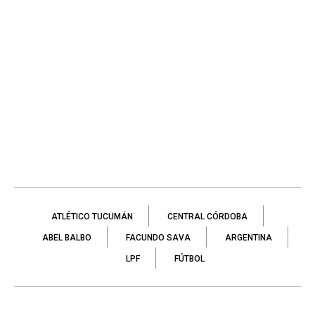
ATLÉTICO TUCUMÁN
CENTRAL CÓRDOBA
ABEL BALBO
FACUNDO SAVA
ARGENTINA
LPF
FÚTBOL