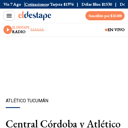
r Oficial
Vie 7 Ago
$1520
Cotizaciones
Dólar Tarjeta
$1976
Dólar Blue
$1530
Dólar
Suscribite por $10.000
EL DESTAPE
EN VIVO
RADIO
ATLÉTICO TUCUMÁN
Central Córdoba y Atlético