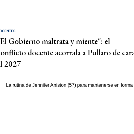
OCENTES
"El Gobierno maltrata y miente": el
conflicto docente acorrala a Pullaro de car
al 2027