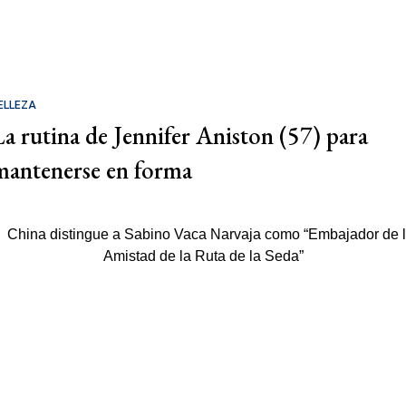
ELLEZA
La rutina de Jennifer Aniston (57) para
mantenerse en forma