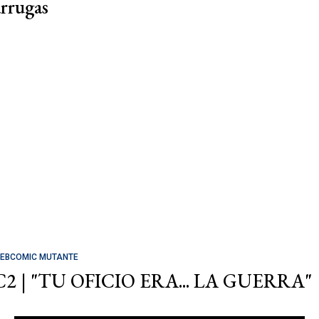
arrugas
EBCOMIC MUTANTE
C2 | "TU OFICIO ERA... LA GUERRA"