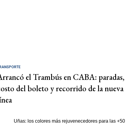
RANSPORTE
Arrancó el Trambús en CABA: paradas,
costo del boleto y recorrido de la nueva
ínea