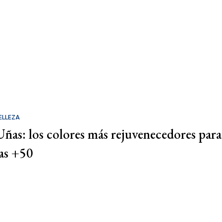
ELLEZA
Uñas: los colores más rejuvenecedores para
las +50