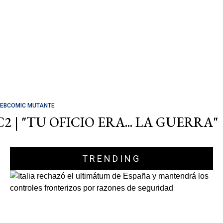
EBCOMIC MUTANTE
C2 | "TU OFICIO ERA... LA GUERRA"
TRENDING