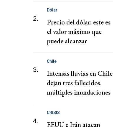
advierte agencia ONU
Dólar
2.
Precio del dólar: este es
el valor máximo que
puede alcanzar
Chile
3.
Intensas lluvias en Chile
dejan tres fallecidos,
múltiples inundaciones
CRISIS
4.
EEUU e Irán atacan