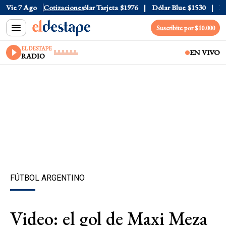
lar Oficial
Vie 7 Ago
$1520
Cotizaciones
Dólar Tarjeta
$1976
Dólar Blue
$1530
Dól
Suscribite por $10.000
EL DESTAPE
EN VIVO
RADIO
FÚTBOL ARGENTINO
Video: el gol de Maxi Meza