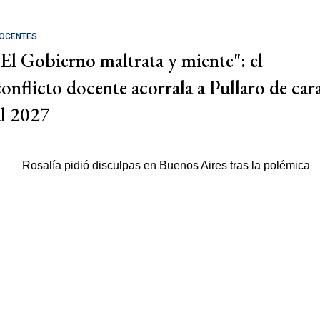
OCENTES
"El Gobierno maltrata y miente": el
conflicto docente acorrala a Pullaro de car
al 2027