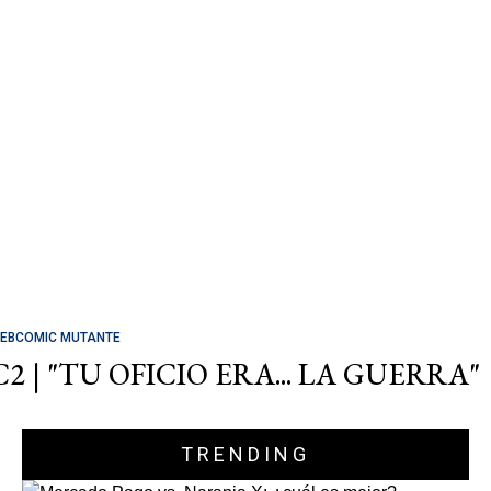
EBCOMIC MUTANTE
C2 | "TU OFICIO ERA... LA GUERRA"
TRENDING