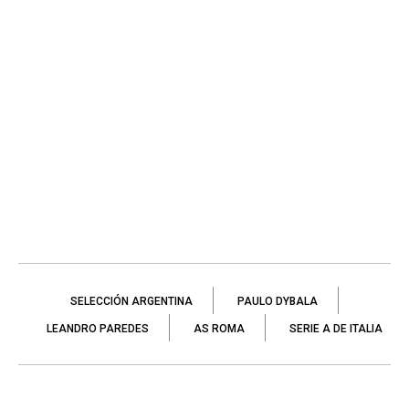
SELECCIÓN ARGENTINA
PAULO DYBALA
LEANDRO PAREDES
AS ROMA
SERIE A DE ITALIA