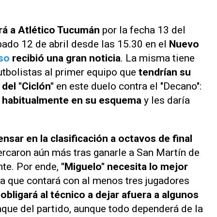
rá a Atlético Tucumán
por la fecha 13 del
bado 12 de abril desde las 15.30 en el
Nuevo
so
recibió una gran noticia
. La misma tiene
futbolistas al primer equipo que
tendrían su
 del "Ciclón"
en este duelo contra el "Decano":
iza habitualmente en su esquema
y les daría
sar en la clasificación a octavos de final
ercaron aún más tras ganarle a San Martín de
te. Por ende,
"Miguelo" necesita lo mejor
a que contará con al menos tres jugadores
o
obligará al técnico a dejar afuera a algunos
nque del partido, aunque todo dependerá de la