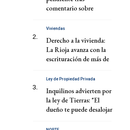
comentario sobre
"chantaje" del presidente
de la Federación Jordana
Viviendas
2.
Derecho a la vivienda:
La Rioja avanza con la
escrituración de más de
220 familias
Ley de Propiedad Privada
3.
Inquilinos advierten por
la ley de Tierras: "El
dueño te puede desalojar
en 72 horas"
NORTE