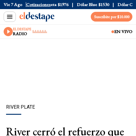
al
Vie 7 Ago
$1520
Dólar Tarjeta
Cotizaciones
$1976
Dólar Blue
$1530
Dólar CCL
$
Suscribite por $10.000
EL DESTAPE
EN VIVO
RADIO
RIVER PLATE
River cerró el refuerzo que