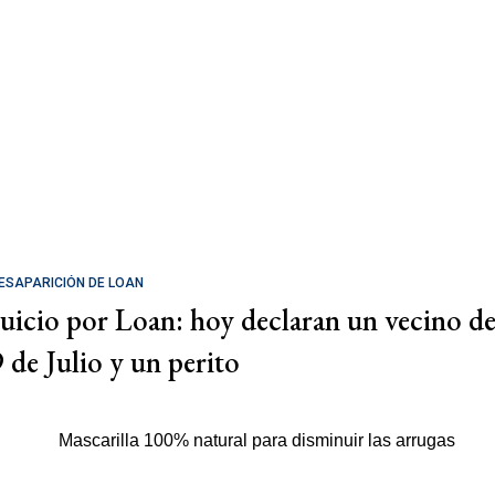
ESAPARICIÓN DE LOAN
Juicio por Loan: hoy declaran un vecino d
9 de Julio y un perito