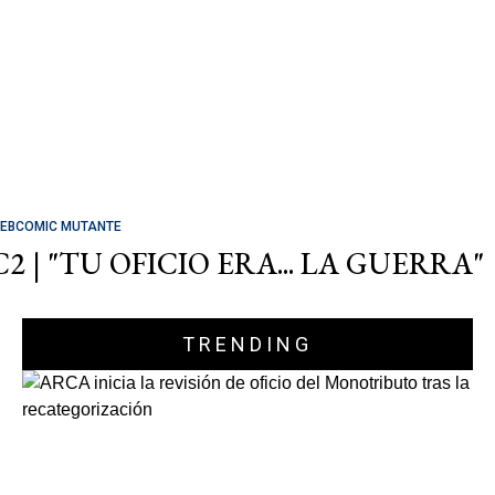
EBCOMIC MUTANTE
C2 | "TU OFICIO ERA... LA GUERRA"
TRENDING