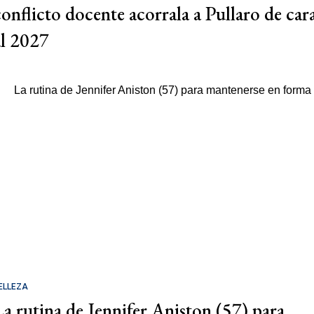
conflicto docente acorrala a Pullaro de car
al 2027
ELLEZA
La rutina de Jennifer Aniston (57) para