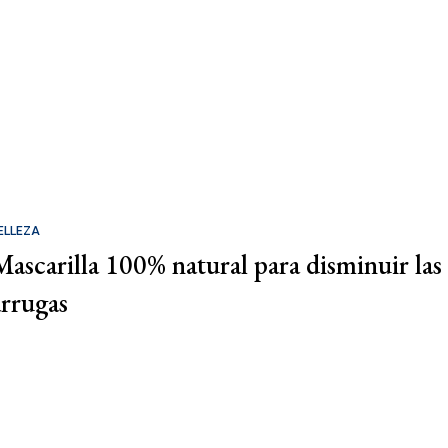
ELLEZA
Mascarilla 100% natural para disminuir las
arrugas