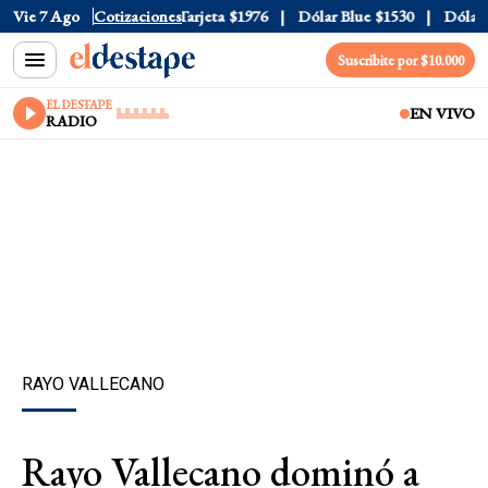
ficial
Vie 7 Ago
$1520
Cotizaciones
Dólar Tarjeta
$1976
Dólar Blue
$1530
Dólar CC
Suscribite por $10.000
EL DESTAPE
EN VIVO
RADIO
RAYO VALLECANO
Rayo Vallecano dominó a