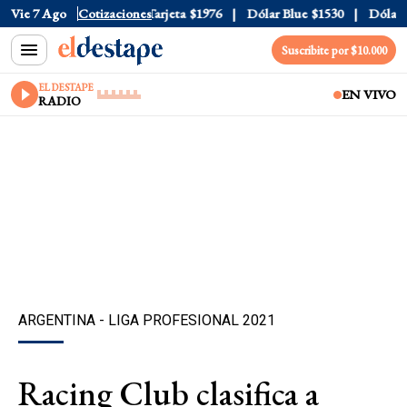
ficial
Vie 7 Ago
$1520
Cotizaciones
Dólar Tarjeta
$1976
Dólar Blue
$1530
Dólar CC
Suscribite por $10.000
EL DESTAPE
EN VIVO
RADIO
ARGENTINA - LIGA PROFESIONAL 2021
Racing Club clasifica a