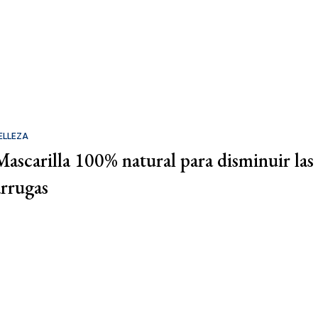
ELLEZA
Mascarilla 100% natural para disminuir las
arrugas