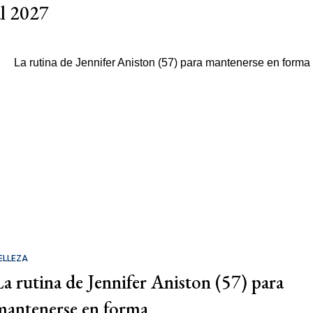
al 2027
ELLEZA
La rutina de Jennifer Aniston (57) para
mantenerse en forma