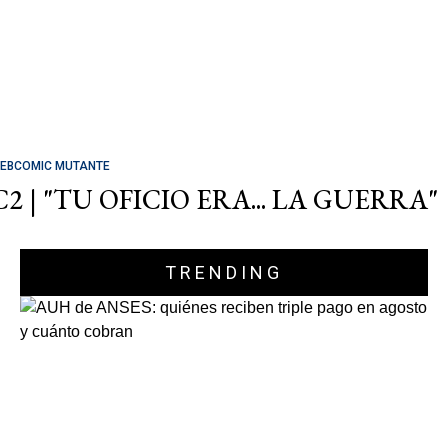
EBCOMIC MUTANTE
C2 | "TU OFICIO ERA... LA GUERRA"
TRENDING