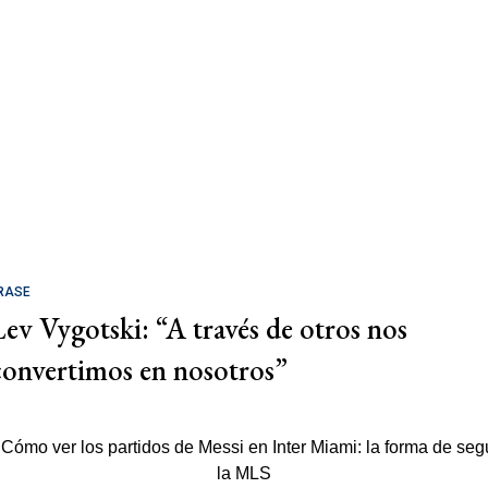
RASE
Lev Vygotski: “A través de otros nos
convertimos en nosotros”